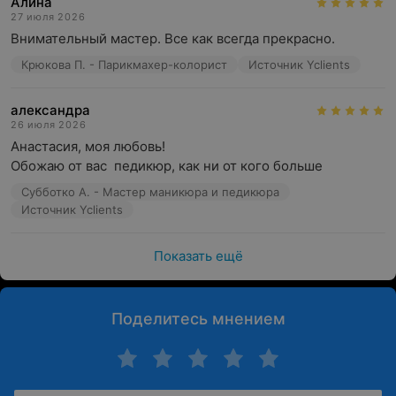
Алина
27 июля 2026
Внимательный мастер. Все как всегда прекрасно.
Крюкова П. - Парикмахер-колорист
Источник Yclients
александра
26 июля 2026
Анастасия, моя любовь! 

Обожаю от вас  педикюр, как ни от кого больше
Субботко А. - Мастер маникюра и педикюра
Источник Yclients
Показать ещё
Поделитесь мнением