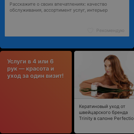
Рекомендую
Услуги в 4 или 6
рук — красота и
уход за один визит!
Кератиновый уход от
швейцарского бренда
Trinity в салоне Perfecti
Style